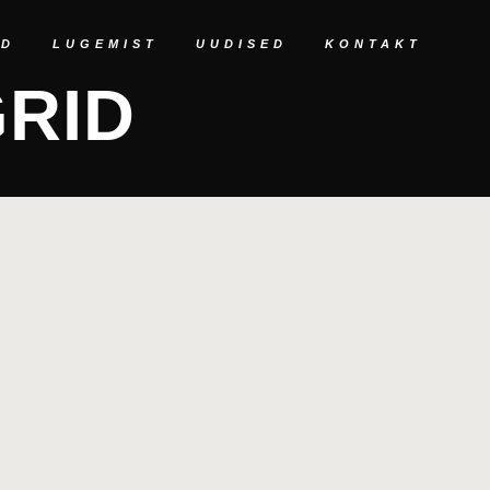
ED
LUGEMIST
UUDISED
KONTAKT
RID
V MUSIC AWARDS 2013