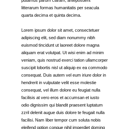
putamus parum claram, anteposuerit
litterarum formas humanitatis per seacula
quarta decima et quinta decima.
Lorem ipsum dolor sit amet, consectetuer
adipiscing elit, sed diam nonummy nibh
euismod tincidunt ut laoreet dolore magna
aliquam erat volutpat. Ut wisi enim ad minim
veniam, quis nostrud exerci tation ullamcorper
suscipit lobortis nisl ut aliquip ex ea commodo
consequat. Duis autem vel eum iriure dolor in
hendrerit in vulputate velit esse molestie
consequat, vel illum dolore eu feugiat nulla
facilisis at vero eros et accumsan et iusto
odio dignissim qui blandit praesent luptatum
zzril delenit augue duis dolore te feugait nulla
facilisi. Nam liber tempor cum soluta nobis
eleifend option congue nihil imperdiet doming