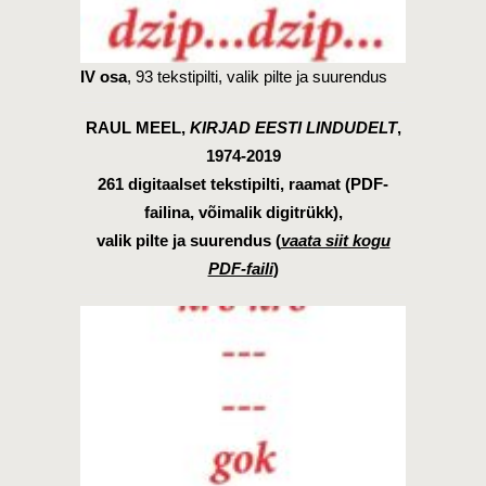
IV osa
, 93 tekstipilti, valik pilte ja suurendus
RAUL MEEL,
KIRJAD EESTI LINDUDELT
,
1974-2019
261 digitaalset tekstipilti, raamat (PDF-
failina, võimalik digitrükk),
valik pilte ja suurendus (
vaata siit kogu
PDF-faili
)