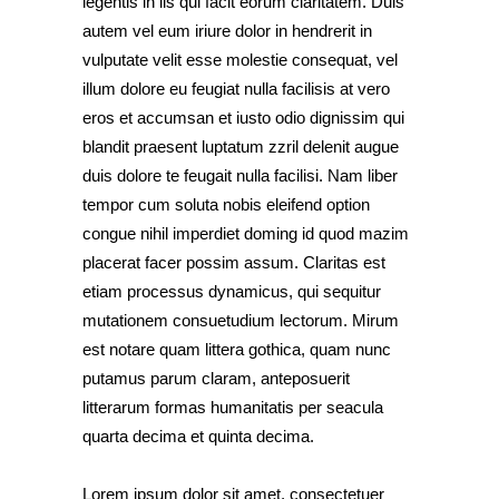
legentis in iis qui facit eorum claritatem. Duis
autem vel eum iriure dolor in hendrerit in
vulputate velit esse molestie consequat, vel
illum dolore eu feugiat nulla facilisis at vero
eros et accumsan et iusto odio dignissim qui
blandit praesent luptatum zzril delenit augue
duis dolore te feugait nulla facilisi. Nam liber
tempor cum soluta nobis eleifend option
congue nihil imperdiet doming id quod mazim
placerat facer possim assum. Claritas est
etiam processus dynamicus, qui sequitur
mutationem consuetudium lectorum. Mirum
est notare quam littera gothica, quam nunc
putamus parum claram, anteposuerit
litterarum formas humanitatis per seacula
quarta decima et quinta decima.
Lorem ipsum dolor sit amet, consectetuer